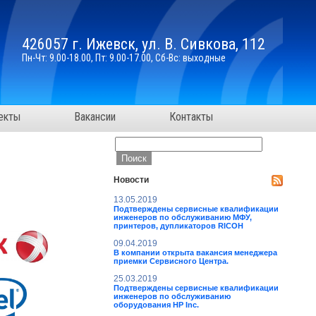
426057 г. Ижевск, ул. В. Сивкова, 112
Пн-Чт: 9.00-18.00, Пт: 9.00-17.00, Сб-Вс: выходные
екты
Вакансии
Контакты
Новости
13.05.2019
Подтверждены сервисные квалификации
инженеров по обслуживанию МФУ,
принтеров, дупликаторов RICOH
09.04.2019
В компании открыта вакансия менеджера
приемки Сервисного Центра.
25.03.2019
Подтверждены сервисные квалификации
инженеров по обслуживанию
оборудования HP Inc.