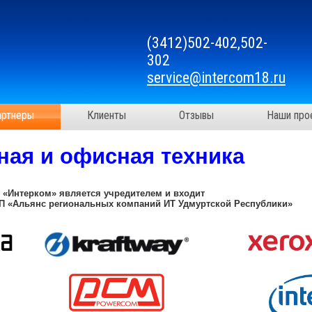
(3412)502-402,502-
302
service@intercom18.ru
артнеры
Клиенты
Отзывы
Наши про
ая и офисная техника
 «Интерком» является учредителем и входит
 «Альянс региональных компаний ИТ Удмуртской Республики»