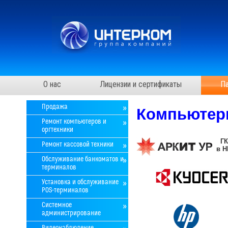
О нас
Лицензии и сертификаты
П
Продажа
Компьютерн
Ремонт компьютеров и
оргтехники
ГК
Ремонт кассовой техники
в НП
Обслуживание банкоматов и
терминалов
Установка и обслуживание
POS-терминалов
Системное
администрирование