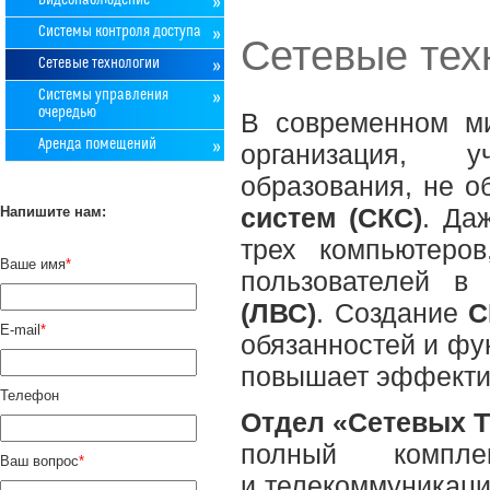
Видеонаблюдение
Системы контроля доступа
Сетевые тех
Сетевые технологии
Системы управления
очередью
В современном ми
Аренда помещений
организация, у
образования, не о
систем (СКС)
. Да
Напишите нам:
трех компьютеро
Ваше имя
*
пользователей 
(ЛВС)
. Создание
С
E-mail
*
обязанностей и фу
повышает эффектив
Телефон
Отдел «Сетевых Т
полный компл
Ваш вопрос
*
и телекоммуникаци