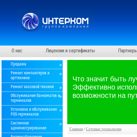
О нас
Лицензии и сертификаты
Партнер
Продажа
Ремонт компьютеров и
Что значит быть л
оргтехники
Эффективно исполь
Ремонт кассовой техники
возможности на пут
Обслуживание банкоматов и
терминалов
Установка и обслуживание
POS-терминалов
Системное
администрирование
Главная
/
Сетевые технологии